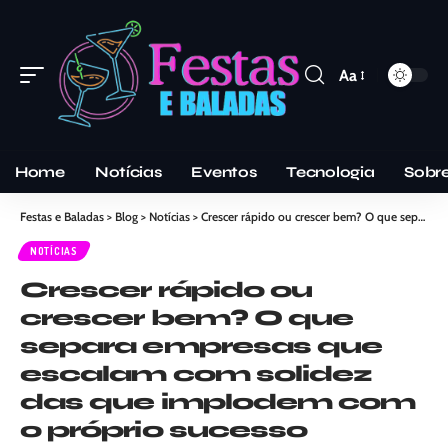
Aa
Home
Notícias
Eventos
Tecnologia
Sobr
Festas e Baladas
>
Blog
>
Notícias
>
Crescer rápido ou crescer bem? O que separa empresas que escalam com solidez das que implodem com o próprio sucesso
NOTÍCIAS
Crescer rápido ou
crescer bem? O que
separa empresas que
escalam com solidez
das que implodem com
o próprio sucesso