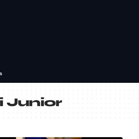
s
 Junior