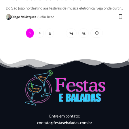
Do São João nordestino aos festivais de música eletrônica: veja onde curtir…
Diego Velázquez
6 Min Read
1
2
3
…
24
25
Entre em contato:
contato@festasebaladas.com.br