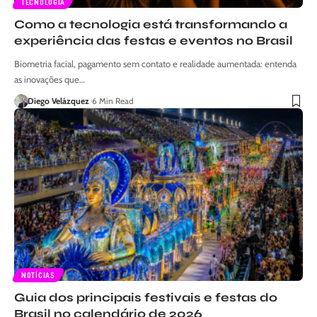
TECNOLOGIA
Como a tecnologia está transformando a
experiência das festas e eventos no Brasil
Biometria facial, pagamento sem contato e realidade aumentada: entenda
as inovações que…
Diego Velázquez
6 Min Read
NOTÍCIAS
Guia dos principais festivais e festas do
Brasil no calendário de 2026