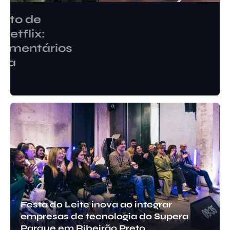
NOTÍCIAS
Como funciona o preparo
psicológico de um atleta de
elite? Saiba mais sobre a sua
importância
Diego Velázquez
maio 7, 2025
Festa do Leite inova ao integrar
empresas de tecnologia do Supera
Parque em Ribeirão Preto