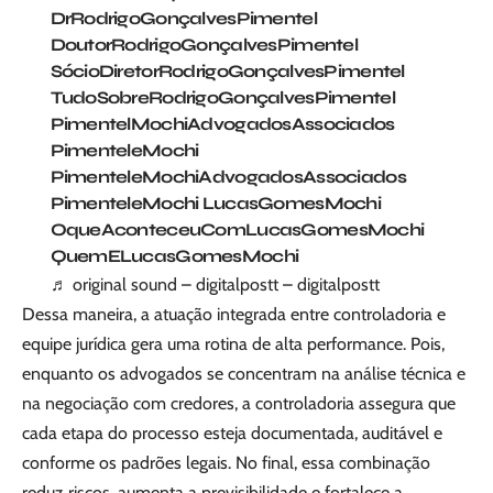
DrRodrigoGonçalvesPimentel
DoutorRodrigoGonçalvesPimentel
SócioDiretorRodrigoGonçalvesPimentel
TudoSobreRodrigoGonçalvesPimentel
PimentelMochiAdvogadosAssociados
PimenteleMochi
PimenteleMochiAdvogadosAssociados
PimenteleMochi LucasGomesMochi
OqueAconteceuComLucasGomesMochi
QuemELucasGomesMochi
♬ original sound – digitalpostt – digitalpostt
Dessa maneira, a atuação integrada entre controladoria e
equipe jurídica gera uma rotina de alta performance. Pois,
enquanto os advogados se concentram na análise técnica e
na negociação com credores, a controladoria assegura que
cada etapa do processo esteja documentada, auditável e
conforme os padrões legais. No final, essa combinação
reduz riscos, aumenta a previsibilidade e fortalece a