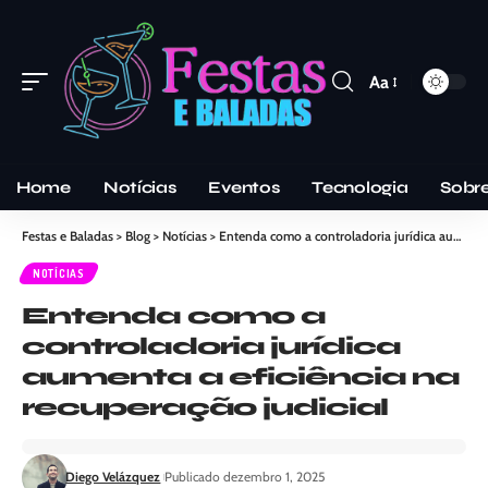
Aa
Home
Notícias
Eventos
Tecnologia
Sobr
Festas e Baladas
>
Blog
>
Notícias
>
Entenda como a controladoria jurídica aumenta a eficiência na recuperação judicial
NOTÍCIAS
Entenda como a
controladoria jurídica
aumenta a eficiência na
recuperação judicial
Diego Velázquez
Publicado dezembro 1, 2025