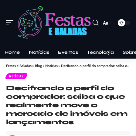
Aa
Home
Notícias
Eventos
Tecnologia
Sobr
Festas e Baladas
>
Blog
>
Notícias
>
Decifrando o perfil do comprador: saiba o que realmente move o mercado de imóveis em lançamentos
NOTÍCIAS
Decifrando o perfil do
comprador: saiba o que
realmente move o
mercado de imóveis em
lançamentos