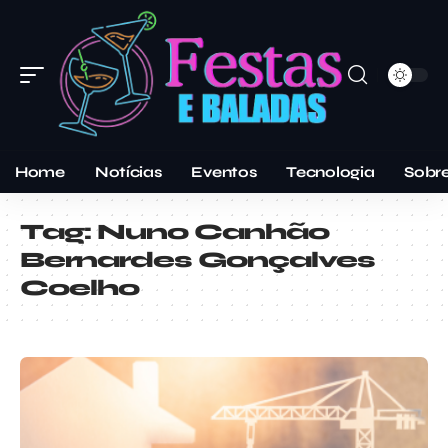
Home
Notícias
Eventos
Tecnologia
Sobr
Tag:
Nuno Canhão
Bernardes Gonçalves
Coelho