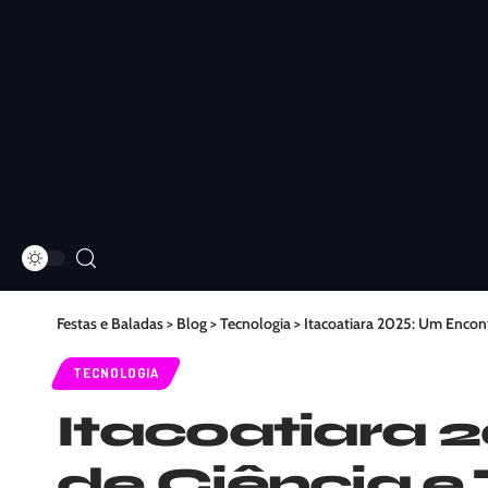
Festas e Baladas
>
Blog
>
Tecnologia
>
Itacoatiara 2025: Um Encont
TECNOLOGIA
Itacoatiara 
de Ciência e 