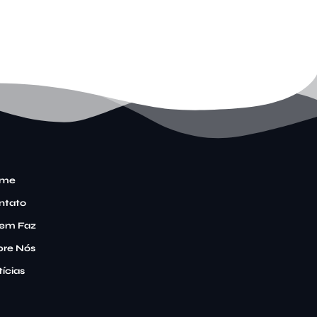
me
ntato
em Faz
bre Nós
ícias