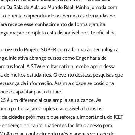
enta Da Sala de Aula ao Mundo Real: Minha Jornada com
ala conecta o aprendizado acadêmico às demandas do
tiara recebe esse conhecimento de forma gratuita
ogramação completa está disponível no site oficial da
romisso do Projeto SUPER com a formação tecnológica
 a iniciativa abrange cursos como Engenharia de
mpus local. A STW em Itacoatiara recebe apoio dessa
ria de muitos estudantes. O evento destaca pesquisas que
egurança da informação. Assim a cidade se posiciona
co é capacitar para o futuro.
25 é um diferencial que amplia seu alcance. As
nam a participação simples e acessível a todos os
es de cidades próximas o que reforça a importância do ICET
endereço no bairro Tiradentes facilita o acesso para
STW não exige conhecimento prévio apenas vontade de