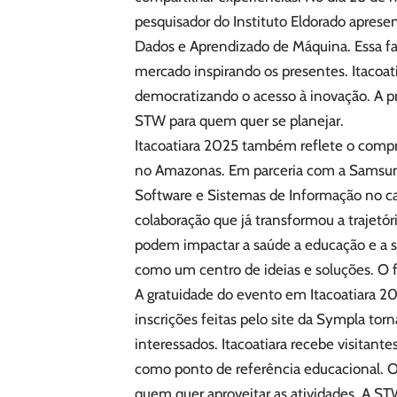
pesquisador do Instituto Eldorado apres
Dados e Aprendizado de Máquina. Essa f
mercado inspirando os presentes. Itacoa
democratizando o acesso à inovação. A pr
STW para quem quer se planejar.
Itacoatiara 2025 também reflete o comp
no Amazonas. Em parceria com a Samsung
Software e Sistemas de Informação no ca
colaboração que já transformou a trajetó
podem impactar a saúde a educação e a s
como um centro de ideias e soluções. O fo
A gratuidade do evento em Itacoatiara 20
inscrições feitas pelo site da Sympla tor
interessados. Itacoatiara recebe visitant
como ponto de referência educacional. O 
quem quer aproveitar as atividades. A 