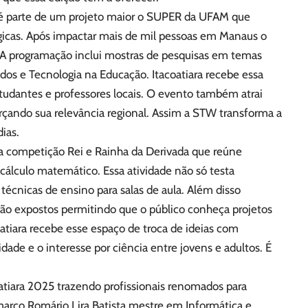
é parte de um projeto maior o SUPER da UFAM que
gicas. Após impactar mais de mil pessoas em Manaus o
. A programação inclui mostras de pesquisas em temas
ados e Tecnologia na Educação. Itacoatiara recebe essa
tudantes e professores locais. O evento também atrai
orçando sua relevância regional. Assim a STW transforma a
ias.
a competição Rei e Rainha da Derivada que reúne
cálculo matemático. Essa atividade não só testa
cnicas de ensino para salas de aula. Além disso
rão expostos permitindo que o público conheça projetos
oatiara recebe esse espaço de troca de ideias com
idade e o interesse por ciência entre jovens e adultos. É
oatiara 2025 trazendo profissionais renomados para
março Romário Lira Batista mestre em Informática e