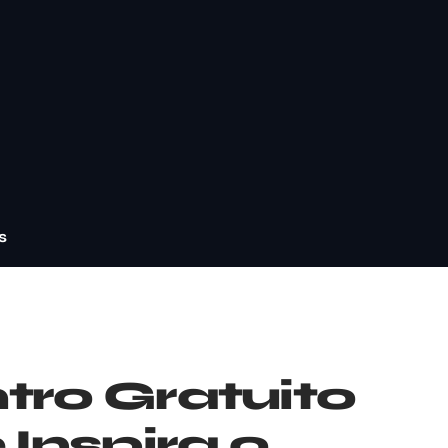
s
tro Gratuito
Inspira o