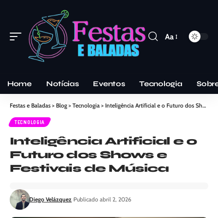
Aa
Home
Notícias
Eventos
Tecnologia
Sobr
Festas e Baladas
>
Blog
>
Tecnologia
>
Inteligência Artificial e o Futuro dos Shows e Festivais de Música
TECNOLOGIA
Inteligência Artificial e o
Futuro dos Shows e
Festivais de Música
Diego Velázquez
Publicado abril 2, 2026