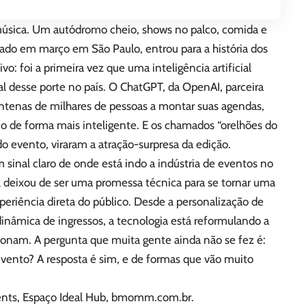
 música. Um autódromo cheio, shows no palco, comida e
izado em março em São Paulo, entrou para a história dos
vo: foi a primeira vez que uma inteligência artificial
al desse porte no país. O ChatGPT, da OpenAI, parceira
entenas de milhares de pessoas a montar suas agendas,
omo de forma mais inteligente. E os chamados “orelhões do
o evento, viraram a atração-surpresa da edição.
 sinal claro de onde está indo a indústria de eventos no
ial deixou de ser uma promessa técnica para se tornar uma
periência direta do público. Desde a personalização de
dinâmica de ingressos, a tecnologia está reformulando a
ionam. A pergunta que muita gente ainda não se fez é:
evento? A resposta é sim, e de formas que vão muito
vents, Espaço Ideal Hub, bmomm.com.br.