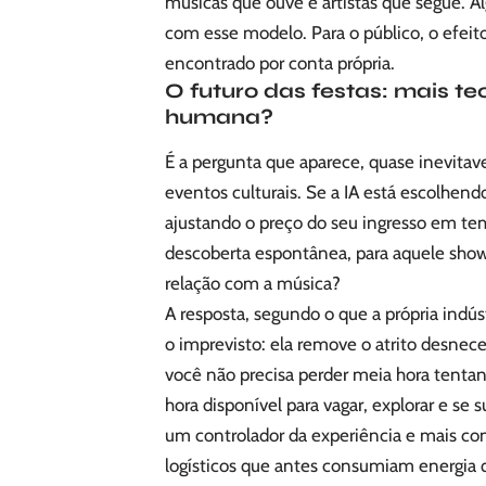
músicas que ouve e artistas que segue. A
com esse modelo. Para o público, o efeito
encontrado por conta própria.
O futuro das festas: mais te
humana?
É a pergunta que aparece, quase inevitave
eventos culturais. Se a IA está escolhend
ajustando o preço do seu ingresso em tem
descoberta espontânea, para aquele sho
relação com a música?
A resposta, segundo o que a própria indú
o imprevisto: ela remove o atrito desnec
você não precisa perder meia hora tenta
hora disponível para vagar, explorar e s
um controlador da experiência e mais com
logísticos que antes consumiam energia q