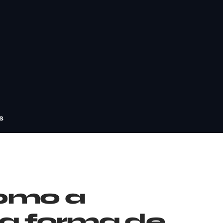
s
como a
u a forma de