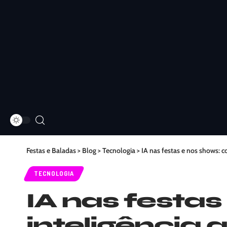
Festas e Baladas
>
Blog
>
Tecnologia
>
IA nas festas e nos shows: c
TECNOLOGIA
IA nas festa
inteligência 