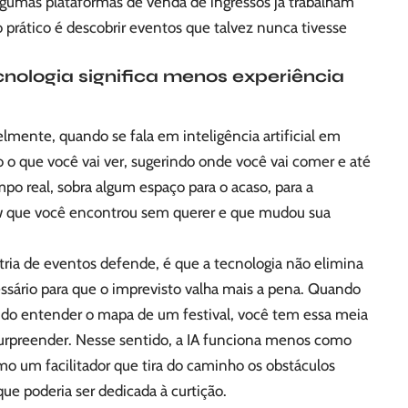
lgumas plataformas de venda de ingressos já trabalham
 prático é descobrir eventos que talvez nunca tivesse
cnologia significa menos experiência
lmente, quando se fala em inteligência artificial em
o o que você vai ver, sugerindo onde você vai comer e até
po real, sobra algum espaço para o acaso, para a
w que você encontrou sem querer e que mudou sua
stria de eventos defende, é que a tecnologia não elimina
essário para que o imprevisto valha mais a pena. Quando
ndo entender o mapa de um festival, você tem essa meia
e surpreender. Nesse sentido, a IA funciona menos como
o um facilitador que tira do caminho os obstáculos
ue poderia ser dedicada à curtição.