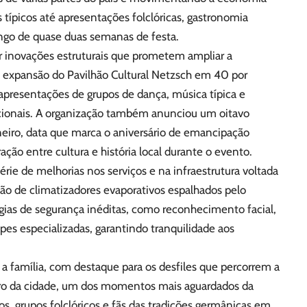
 típicos até apresentações folclóricas, gastronomia
ongo de quase duas semanas de festa.
r inovações estruturais que prometem ampliar a
 a expansão do Pavilhão Cultural Netzsch em 40 por
apresentações de grupos de dança, música típica e
icionais. A organização também anunciou um oitavo
janeiro, data que marca o aniversário de emancipação
ação entre cultura e história local durante o evento.
e de melhorias nos serviços e na infraestrutura voltada
ção de climatizadores evaporativos espalhados pelo
gias de segurança inéditas, como reconhecimento facial,
es especializadas, garantindo tranquilidade aos
 a família, com destaque para os desfiles que percorrem a
ro da cidade, um dos momentos mais aguardados da
s, grupos folclóricos e fãs das tradições germânicas em