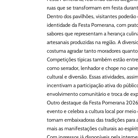
ruas que se transformam em festa durant
Dentro dos pavilhões, visitantes poderão
identidade da Festa Pomerana, com prato
sabores que representam a herança culiná
artesanais produzidas na região. A diver
costuma agradar tanto moradores quanto t
Competições típicas também estão entre 
como serrador, lenhador e chope no ca
cultural e diversão. Essas atividades, a
incentivam a participação ativa do públ
envolvimento comunitário e troca de exp
Outro destaque da Festa Pomerana 2026 é
evento e celebra a cultura local por meio
tornam embaixadoras das tradições para 
mais as manifestações culturais ao espír
Com ingressos já disponíveis pela intern