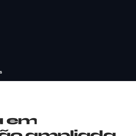
s
a em
ão ampliada