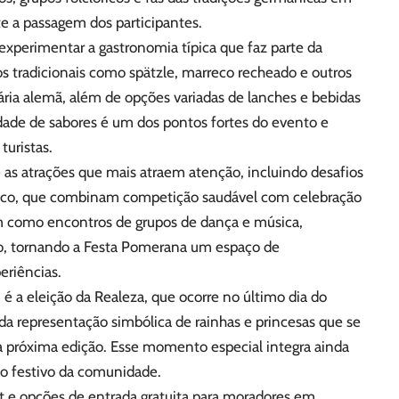
e a passagem dos participantes.
 experimentar a gastronomia típica que faz parte da
s tradicionais como spätzle, marreco recheado e outros
ria alemã, além de opções variadas de lanches e bebidas
sidade de sabores é um dos pontos fortes do evento e
uristas.
as atrações que mais atraem atenção, incluindo desafios
neco, que combinam competição saudável com celebração
ssim como encontros de grupos de dança e música,
ico, tornando a Festa Pomerana um espaço de
eriências.
 a eleição da Realeza, que ocorre no último dia do
 da representação simbólica de rainhas e princesas que se
a próxima edição. Esse momento especial integra ainda
ito festivo da comunidade.
et e opções de entrada gratuita para moradores em