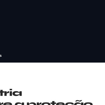
s
tria
re a proteção