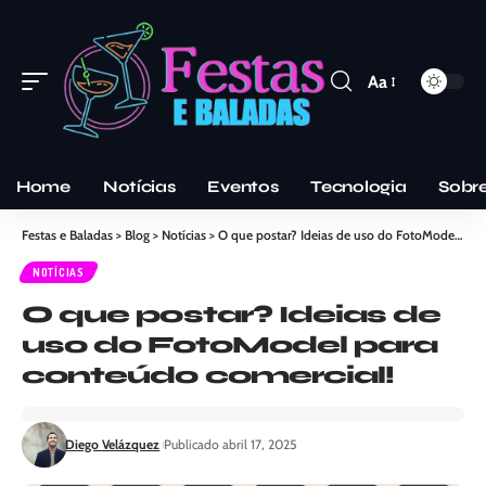
Aa
Home
Notícias
Eventos
Tecnologia
Sobr
Festas e Baladas
>
Blog
>
Notícias
>
O que postar? Ideias de uso do FotoModel para conteúdo comercial!
NOTÍCIAS
O que postar? Ideias de
uso do FotoModel para
conteúdo comercial!
Diego Velázquez
Publicado abril 17, 2025