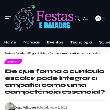
Aa
Home
Notícias
Eventos
Tecnologia
Sobr
Festas e Baladas
>
Blog
>
Notícias
>
De que forma o currículo escolar pode integrar a empatia como uma competência essencial?
NOTÍCIAS
De que forma o currículo
escolar pode integrar a
empatia como uma
competência essencial?
Diego Velázquez
Publicado maio 5, 2026