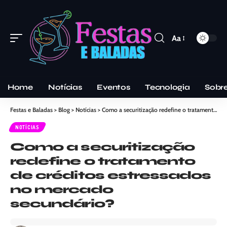
Aa
Home
Notícias
Eventos
Tecnologia
Sobr
Festas e Baladas
>
Blog
>
Notícias
>
Como a securitização redefine o tratamento de créditos estressados no mercado secundário?
NOTÍCIAS
Como a securitização
redefine o tratamento
de créditos estressados
no mercado
secundário?