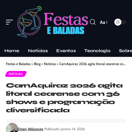
Aa
Home
Notícias
Eventos
Tecnologia
Sobr
Festas e Baladas
>
Blog
>
Notícias
>
CarnAquiraz 2026 agita litoral cearense com 36 shows e programação diversificada
NOTÍCIAS
CarnAquiraz 2026 agita
litoral cearense com 36
shows e programação
diversificada
Diego Velázquez
Publicado janeiro 14, 2026