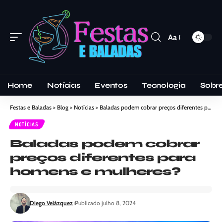
Aa
Home
Notícias
Eventos
Tecnologia
Sobr
Festas e Baladas
>
Blog
>
Notícias
>
Baladas podem cobrar preços diferentes para homens e mulheres?
NOTÍCIAS
Baladas podem cobrar
preços diferentes para
homens e mulheres?
Diego Velázquez
Publicado julho 8, 2024