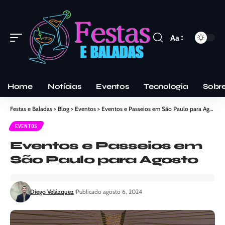
Aa
Home
Notícias
Eventos
Tecnologia
Sobr
Festas e Baladas
>
Blog
>
Eventos
>
Eventos e Passeios em São Paulo para Agosto
EVENTOS
Eventos e Passeios em
São Paulo para Agosto
Diego Velázquez
Publicado agosto 6, 2024