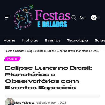
Aa
Home
Notícias
Eventos
Tecnologia
Sobr
Festas e Baladas
>
Blog
>
Eventos
>
Eclipse Lunar no Brasil: Planetários e Observatórios com Eventos Especiais
EVENTOS
Eclipse Lunar no Brasil:
Planetários e
Observatórios com
Eventos Especiais
Diego Velázquez
Publicado março 11, 2025