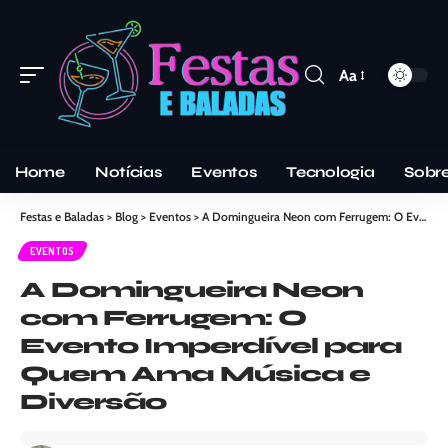
Aa
Home
Notícias
Eventos
Tecnologia
Sobr
Festas e Baladas
>
Blog
>
Eventos
>
A Domingueira Neon com Ferrugem: O Evento Imperdível para Quem Ama Música e Diversão
EVENTOS
A Domingueira Neon
com Ferrugem: O
Evento Imperdível para
Quem Ama Música e
Diversão