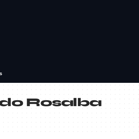
s
rdo Rosalba