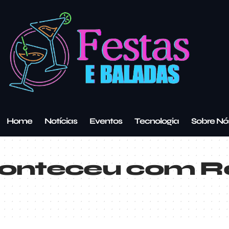
Home
Notícias
Eventos
Tecnologia
Sobre Nó
onteceu com R