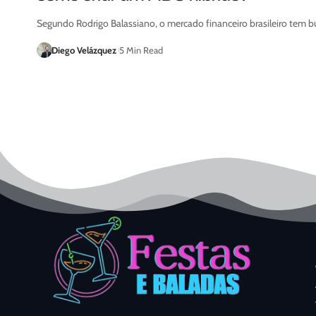
Segundo Rodrigo Balassiano, o mercado financeiro brasileiro tem b
Diego Velázquez
5 Min Read