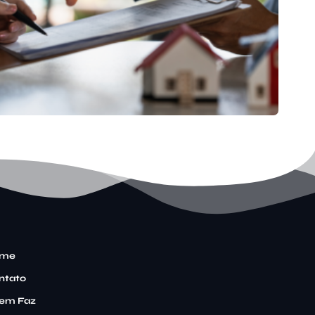
me
ntato
em Faz