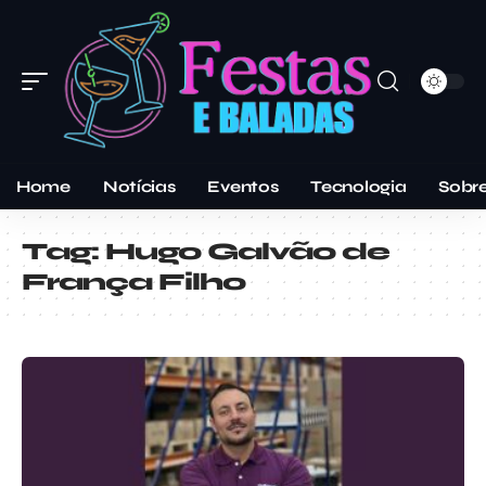
Home
Notícias
Eventos
Tecnologia
Sobr
Tag:
Hugo Galvão de
França Filho