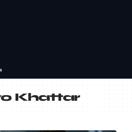
s
o Khattar