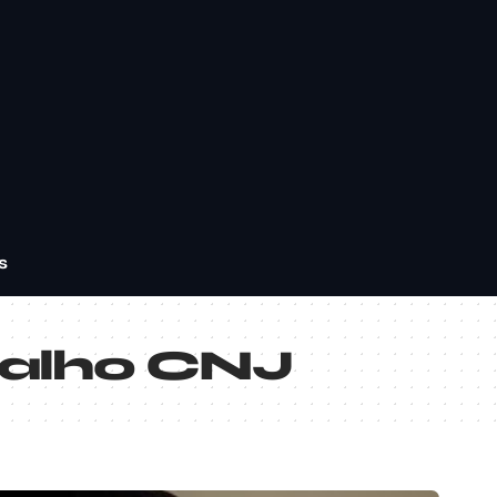
s
valho CNJ